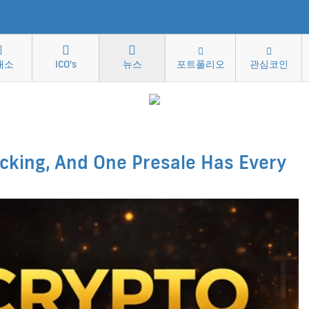
래소
ICO's
뉴스
포트폴리오
관심코인
acking, And One Presale Has Every