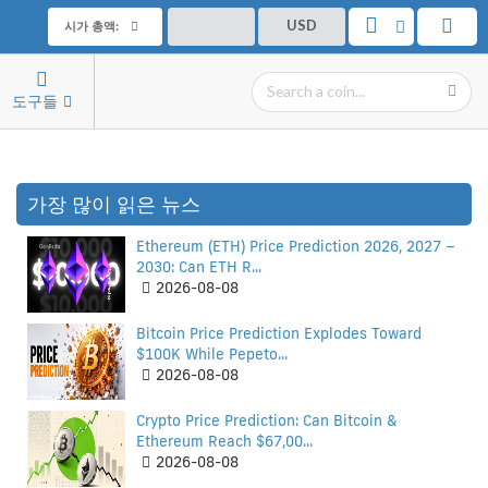
USD
시가 총액:
도구들
가장 많이 읽은 뉴스
Ethereum (ETH) Price Prediction 2026, 2027 –
2030: Can ETH R...
2026-08-08
Bitcoin Price Prediction Explodes Toward
$100K While Pepeto...
2026-08-08
Crypto Price Prediction: Can Bitcoin &
Ethereum Reach $67,00...
2026-08-08