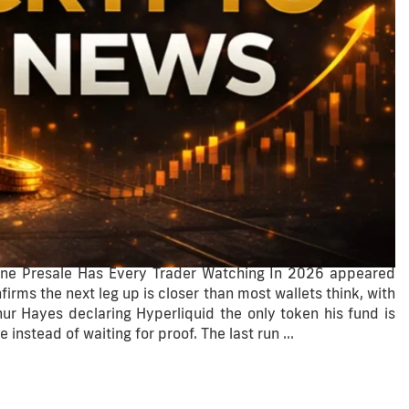
One Presale Has Every Trader Watching In 2026 appeared
rms the next leg up is closer than most wallets think, with
ur Hayes declaring Hyperliquid the only token his fund is
e instead of waiting for proof. The last run …