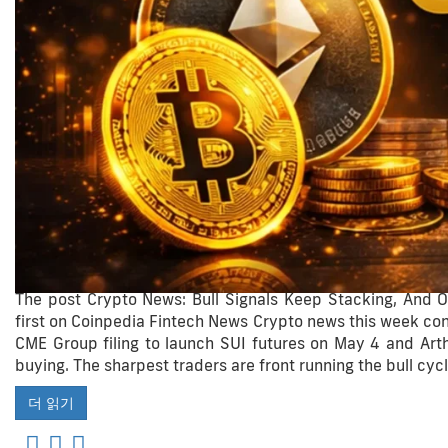
The post Crypto News: Bull Signals Keep Stacking, And 
first on Coinpedia Fintech News Crypto news this week confi
CME Group filing to launch SUI futures on May 4 and Arth
buying. The sharpest traders are front running the bull cycl
더 읽기