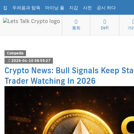
집
두려움과 탐욕
마이닝 풀
지갑
사전
공시 하다
통화
Defi
거
Coinpedia
2026-04-10 08:59:27
Crypto News: Bull Signals Keep St
Trader Watching In 2026